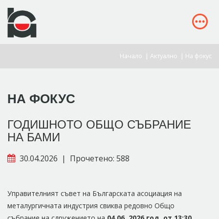
Начало
|
Актуално
|
На фокус
НА ФОКУС
ГОДИШНОТО ОБЩО СЪБРАНИЕ
НА БАМИ
30.04.2026
|
Прочетено: 588
Управителният съвет на Българската асоциация на
металургичната индустрия свиква редовно Общо
събрание на сдружението на
04.06. 2026
год. от 1
3:
30