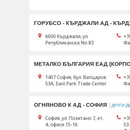
ГОРУБСО - КЪРДЖАЛИ АД - КЪР
6600 Кърджали, ул.
+3
Републиканска No 83
Фа
МЕТАЛКО БЪЛГАРИЯ ЕАД (КОРПО
1407 София, бул. Вапцаров
+3
53A, East Park Trade Center
Фа
|
ОГНЯНОВО К АД - СОФИЯ
ДРУГИ Д
София, ул. Позитано 7, ет.
+3
4, офиси 15-16
53