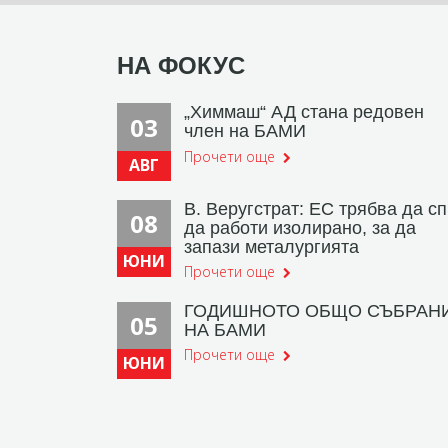
НА ФОКУС
„Химмаш“ АД стана редовен
03
член на БАМИ
Прочети още
АВГ
В. Веругстрат: ЕС трябва да с
08
да работи изолирано, за да
запази металургията
ЮНИ
Прочети още
ГОДИШНОТО ОБЩО СЪБРАН
05
НА БАМИ
Прочети още
ЮНИ