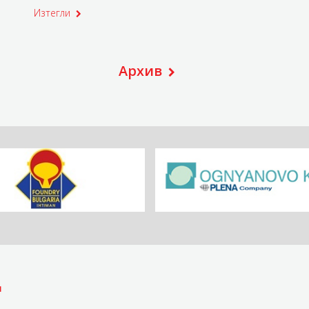
Изтегли
Архив
д