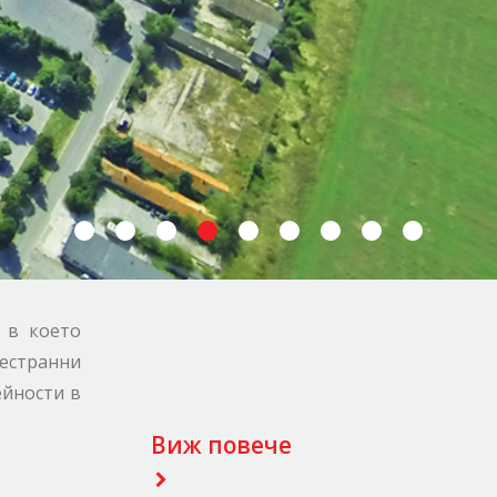
 в което
естранни
йности в
Виж повече